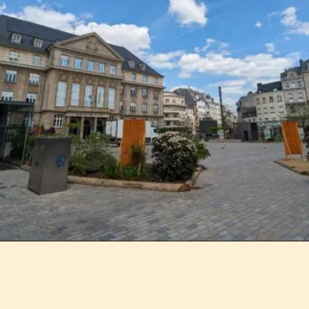
Opening
https://foradazonadeconforto.com/melhores-atracoes-em-esch-sur-alzette-que-voce-nao-pode-perder/