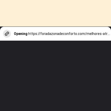
Opening
https://foradazonadeconforto.com/melhores-atracoes-em-esch-sur-alzette-que-voce-nao-pode-perder/