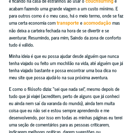
e ficando na casa de estranhos ao usar o
e
couchsurfing
acabam fazendo uma grande viagem a um custo mínimo. E
para outros como é o meu caso, há o meio termo, onde se faz
uma certa economia com
e
mas
transporte
acomodação
não deixa a carteira fechada na hora de se divertir e se
aventurar. Resumindo, para mim, Saindo da zona de conforto
tudo é válido.
Minha ideia é que eu possa ajudar desde alguém que nunca
tenha viajado ou feito um mochilão na vida, até alguém que já
tenha viajado bastante e possa encontrar uma boa dica no
meu site que possa ajudá-lo na sua próxima aventura.
E como o filósofo dizia: “sei que nada sei”, mesmo depois de
tudo que já viajei (acreditem, perto de alguns que já conheci
eu ainda nem saí da varanda do mundo), ainda tem muita
coisa que eu não sei e estou sempre aprendendo e me
desenvolvendo, por isso em todas as minhas páginas eu terei
uma seção de comentários para as pessoas criticarem,
indicarem melhores práticas, darem sugestões ou