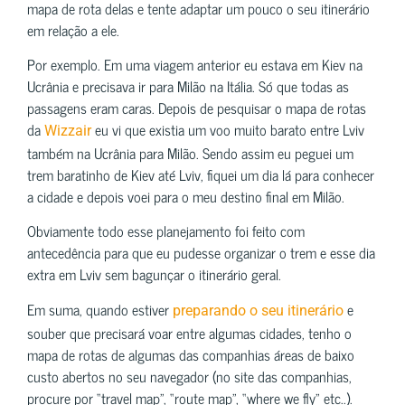
mapa de rota delas e tente adaptar um pouco o seu itinerário
em relação a ele.
Por exemplo. Em uma viagem anterior eu estava em Kiev na
Ucrânia e precisava ir para Milão na Itália. Só que todas as
passagens eram caras. Depois de pesquisar o mapa de rotas
da
eu vi que existia um voo muito barato entre Lviv
Wizzair
também na Ucrânia para Milão. Sendo assim eu peguei um
trem baratinho de Kiev até Lviv, fiquei um dia lá para conhecer
a cidade e depois voei para o meu destino final em Milão.
Obviamente todo esse planejamento foi feito com
antecedência para que eu pudesse organizar o trem e esse dia
extra em Lviv sem bagunçar o itinerário geral.
Em suma, quando estiver
e
preparando o seu itinerário
souber que precisará voar entre algumas cidades, tenho o
mapa de rotas de algumas das companhias áreas de baixo
custo abertos no seu navegador (no site das companhias,
procure por “travel map”, “route map”, “where we fly” etc..).