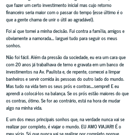
que fazer um certo investimento inicial mas cujo retorno
financeiro seria maior com o passar do tempo (esse último é o
que a gente chama de unir o útil ao agradável).
Foi aí que tomei a minha decisão. Fui contra a família, amigos e
obviamente a namorada…. larguei tudo para seguir os meus
sonhos.
Não foi fácil. Além da pressão da sociedade, eu era um cara que
com 20 anos já trabalhava de terno e gravata em um banco de
investimentos na Av. Paulista e, de repente, comecei a limpar
banheiros e servir comida às pessoas do outro lado do mundo.
Mas tudo na vida tem os seus prós e contras….sempre!! E eu
aprendi a colocá-los na balança. Se os prós estão maiores do que
os contras, ótimo. Se for ao contrário, está na hora de mudar
algo na minha vida.
E um dos meus principais sonhos que, na verdade nunca vai se
realizar por completo, é viajar o mundo. EU AMO VIAJAR!! É o
meu vício. Só que nunca vai se realizar por completo porque