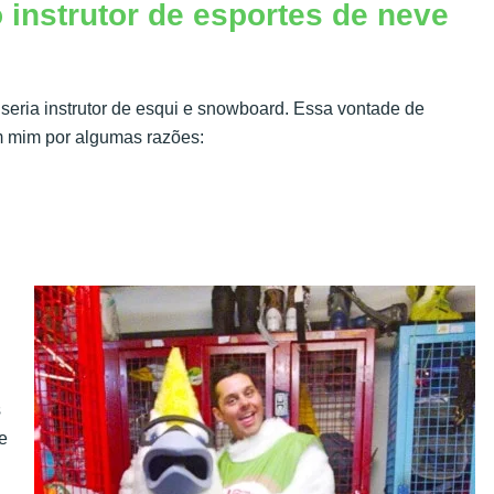
instrutor de esportes de neve
eria instrutor de esqui e snowboard. Essa vontade de
em mim por algumas razões:
s
e