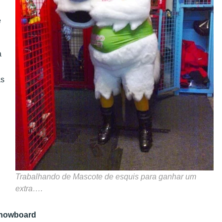
e
a
as
Trabalhando de Mascote de esquis para ganhar um
extra….
snowboard