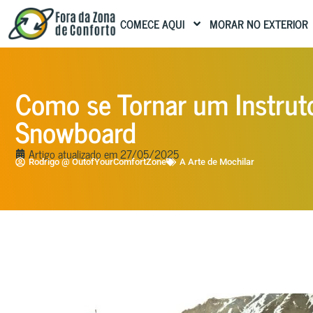
COMECE AQUI
MORAR NO EXTERIOR
Como se Tornar um Instruto
Snowboard
Artigo atualizado em
27/05/2025
Rodrigo @ OutofYourComfortZone
A Arte de Mochilar