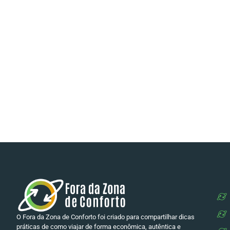
O Fora da Zona de Conforto foi criado para compartilhar dicas
práticas de como viajar de forma econômica, autêntica e