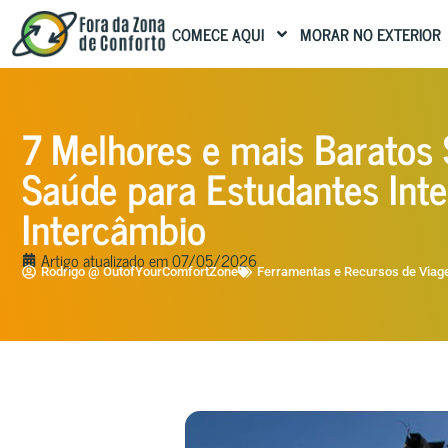
COMECE AQUI
MORAR NO EXTERIOR
7 Melhores e mais Baratos
Saúde para Estudantes Inte
Intercâmbio
Artigo atualizado em
07/05/2026
Rodrigo @ OutofYourComfortZone
Ferramentas e Recursos de Via