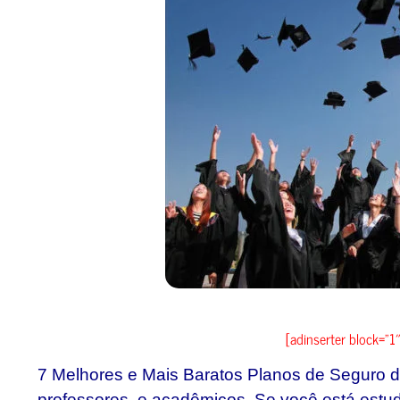
[adinserter block=”1″
7 Melhores e Mais Baratos Planos de Seguro d
professores, e acadêmicos. Se você está estu