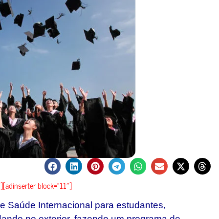
][adinserter block=”11″]
e Saúde Internacional para estudantes,
dando no exterior, fazendo um programa de