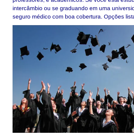
intercâmbio ou se graduando em uma universida
seguro médico com boa cobertura. Opções list