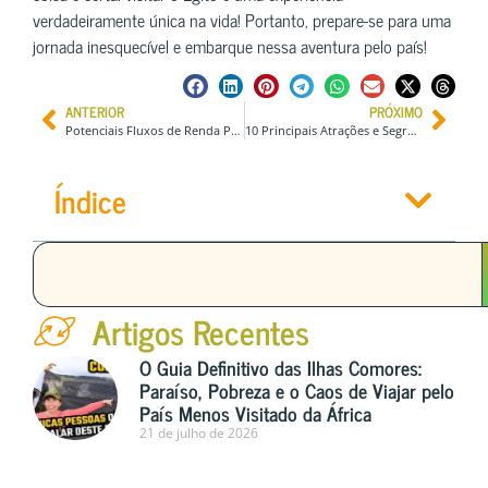
verdadeiramente única na vida! Portanto, prepare-se para uma
jornada inesquecível e embarque nessa aventura pelo país!
ANTERIOR
PRÓXIMO
Potenciais Fluxos de Renda Passiva Para Viajantes – Férias Para Sempre
10 Principais Atrações e Segredos para Visitar em Asheville na Carolina do Norte
Índice
Artigos Recentes
O Guia Definitivo das Ilhas Comores:
Paraíso, Pobreza e o Caos de Viajar pelo
País Menos Visitado da África
21 de julho de 2026