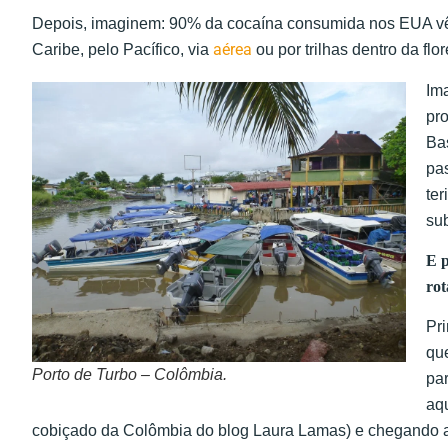
Depois, imaginem: 90% da cocaína consumida nos EUA vêm
aérea
Caribe, pelo Pacífico, via
ou por trilhas dentro da flo
Im
pr
Ba
pa
ter
sub
E p
rot
Pri
que
Porto de Turbo – Colômbia.
pa
aqu
cobiçado da Colômbia do blog Laura Lamas) e chegando a 