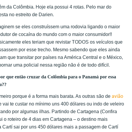
 da Colômbia. Hoje ela possui 4 rotas. Pelo mar do
resta no estreito de Darien.
aginem se eles construíssem uma rodovia ligando o maior
odutor de cocaína do mundo com o maior consumidor!!
sicamente eles teriam que revistar TODOS os veículos que
ssassem por esse trecho. Mesmo sabendo que eles ainda
iam que transitar por países na América Central e o México,
ornar uma policial nessa região não é de todo difícil.
or que então cruzar da Colômbia para o Panamá por essa
a??
avião
meiro porque é a forma mais barata. As outras são de
 vai te custar no mínimo uns 400 dólares ou indo de veleiro
rando por algumas ilhas. Partindo de Cartagena (Confira
i o roteiro de 4 dias em Cartagena – o destino mais
Cartí sai por uns 450 dólares mais a passagem de Cartí