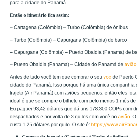
para a cidade do Panamá.
Então o itinerário fica assim:
– Cartagena (Colômbia) – Turbo (Colômbia) de ônibus
– Turbo (Colômbia) – Capurgana (Colômbia) de barco
– Capurgana (Colômbia) – Puerto Obaldia (Panama) de b
avião
– Puerto Obaldia (Panama) – Cidade do Panamá de
voo
Antes de tudo você tem que comprar o seu
de Puerto O
cidade do Panamá. Isso porque há uma única companhia 
trajeto (Air Panamá) com aviões pequenos, então eles lota
ideal é que se compre o bilhete com pelo menos 1 mês de
Eu paguei 93,42 dólares que dá uns 178.300 COPs com dir
avião
despachados e por volta de 3 quilos com você no
. O
https://www.airPan
custa 1,25 dólares por quilo. O site é:
Começo da jornada (
Cartagena
à
Turbo de ônibus).