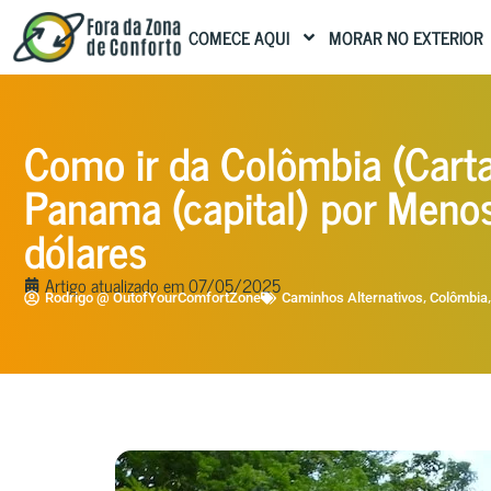
COMECE AQUI
MORAR NO EXTERIOR
Como ir da Colômbia (Cart
Panama (capital) por Meno
dólares
Artigo atualizado em
07/05/2025
,
Rodrigo @ OutofYourComfortZone
Caminhos Alternativos
Colômbia