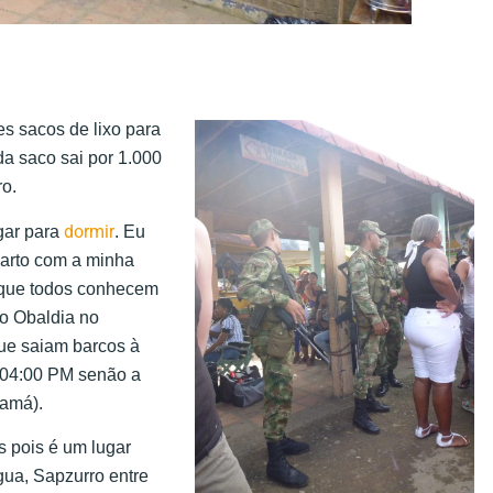
s sacos de lixo para
a saco sai por 1.000
ro.
dormir
gar para
. Eu
arto com a minha
r que todos conhecem
o Obaldia no
ue saiam barcos à
 04:00 PM senão a
namá).
s pois é um lugar
gua, Sapzurro entre