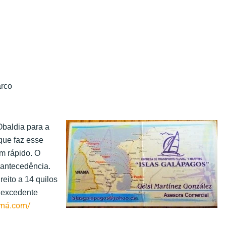
arco
baldia para a
que faz esse
m rápido. O
 antecedência.
eito a 14 quilos
 excedente
amá.com/