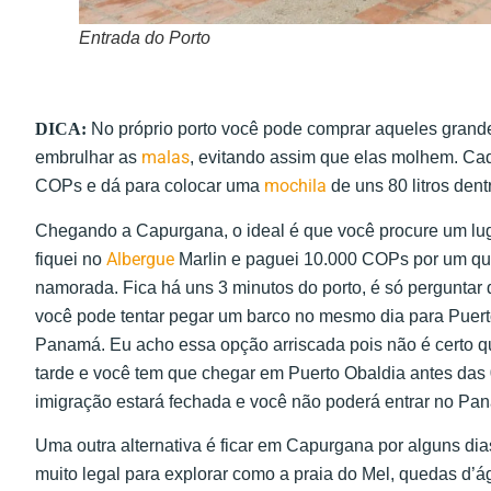
Entrada do Porto
DICA:
No próprio porto você pode comprar aqueles grande
malas
embrulhar as
, evitando assim que elas molhem. Cad
mochila
COPs e dá para colocar uma
de uns 80 litros dent
Chegando a Capurgana, o ideal é que você procure um lu
Albergue
fiquei no
Marlin e paguei 10.000 COPs por um qu
namorada. Fica há uns 3 minutos do porto, é só pergunta
você pode tentar pegar um barco no mesmo dia para Puert
Panamá. Eu acho essa opção arriscada pois não é certo q
tarde e você tem que chegar em Puerto Obaldia antes das
imigração estará fechada e você não poderá entrar no Pa
Uma outra alternativa é ficar em Capurgana por alguns dia
muito legal para explorar como a praia do Mel, quedas d’á