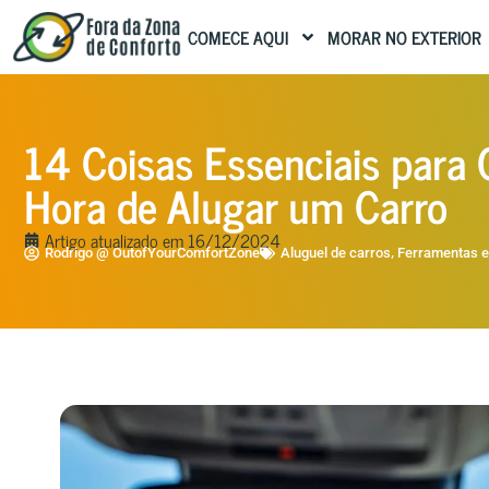
COMECE AQUI
MORAR NO EXTERIOR
14 Coisas Essenciais para 
Hora de Alugar um Carro
Artigo atualizado em
16/12/2024
,
Rodrigo @ OutofYourComfortZone
Aluguel de carros
Ferramentas e