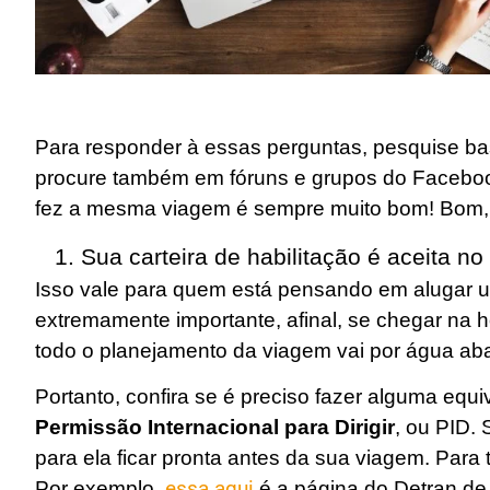
Para responder à essas perguntas, pesquise bast
procure também em fóruns e grupos do Facebook
fez a mesma viagem é sempre muito bom! Bom, 
1. Sua carteira de habilitação é aceita no 
Isso vale para quem está pensando em alugar u
extremamente importante, afinal, se chegar na hor
todo o planejamento da viagem vai por água aba
Portanto, confira se é preciso fazer alguma equ
Permissão Internacional para Dirigir
, ou PID. 
para ela ficar pronta antes da sua viagem. Para 
Por exemplo,
essa aqui
é a página do Detran de 