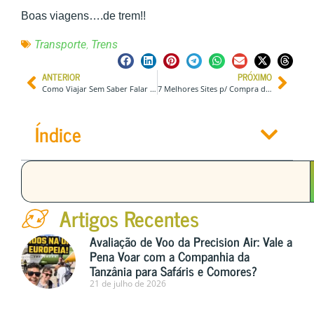
Boas viagens….de trem!!
,
Transporte
Trens
ANTERIOR
PRÓXIMO
Como Viajar Sem Saber Falar Nenhuma Língua Estrangeira
7 Melhores Sites p/ Compra de Passagem de Ônibus Intermunicipal no Brasil
Índice
Artigos Recentes
Avaliação de Voo da Precision Air: Vale a
Pena Voar com a Companhia da
Tanzânia para Safáris e Comores?
21 de julho de 2026