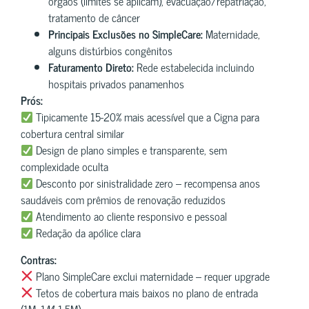
órgãos (limites se aplicam), evacuação/repatriação,
tratamento de câncer
Principais Exclusões no SimpleCare:
Maternidade,
alguns distúrbios congênitos
Faturamento Direto:
Rede estabelecida incluindo
hospitais privados panamenhos
Prós:
Tipicamente 15-20% mais acessível que a Cigna para
cobertura central similar
Design de plano simples e transparente, sem
complexidade oculta
Desconto por sinistralidade zero – recompensa anos
saudáveis com prêmios de renovação reduzidos
Atendimento ao cliente responsivo e pessoal
Redação da apólice clara
Contras:
Plano SimpleCare exclui maternidade – requer upgrade
Tetos de cobertura mais baixos no plano de entrada
(1M−1
M
−1,5M)