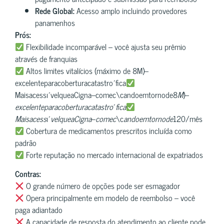
Rede Global:
Acesso amplo incluindo provedores
panamenhos
Prós:
Flexibilidade incomparável – você ajusta seu prêmio
através de franquias
Altos limites vitalícios (máximo de 8M)–
excelenteparacoberturacatastroˊfica
MaisacessıˊvelqueaCigna–comec\candoemtornode8
M
)–
e
x
ce
l
e
n
t
e
p
a
r
a
co
b
er
t
u
r
a
c
a
t
a
s
t
r
o
ˊ
f
c
a
M
ai
s
a
cess
ıˊ
v
e
lq
u
e
a
C
i
g
na
–
co
m
e
c
\c​
an
d
oe
m
t
or
n
o
d
e
120/mês
Cobertura de medicamentos prescritos incluída como
padrão
Forte reputação no mercado internacional de expatriados
Contras:
O grande número de opções pode ser esmagador
Opera principalmente em modelo de reembolso – você
paga adiantado
A capacidade de resposta do atendimento ao cliente pode