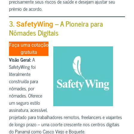
precisamente seus riscos de saúde e desejam ajustar seu
prêmio de acordo.
3.
– A Pioneira para
SafetyWing
Nômades Digitais
Faça uma cotação
gratuita
Visão Geral:
A
SafetyWing foi
literalmente
construída para
nômades, por
nômades. Oferece
um seguro estilo
assinatura, acessível,
projetado para trabalhadores remotos, freelancers e viajantes
de longo prazo – uma coorte crescente nos centros digitais
do Panamá como Casco Viejo e Boquete.