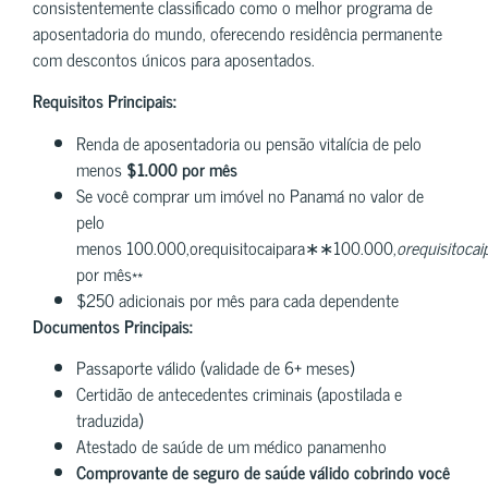
consistentemente classificado como o melhor programa de
aposentadoria do mundo, oferecendo residência permanente
com descontos únicos para aposentados.
Requisitos Principais:
Renda de aposentadoria ou pensão vitalícia de pelo
menos
$1.000 por mês
Se você comprar um imóvel no Panamá no valor de
pelo
menos 100.000,orequisitocaipara∗∗100.000,
ore
q
u
i
s
i
t
oc
ai
por mês**
$250 adicionais por mês para cada dependente
Documentos Principais:
Passaporte válido (validade de 6+ meses)
Certidão de antecedentes criminais (apostilada e
traduzida)
Atestado de saúde de um médico panamenho
Comprovante de seguro de saúde válido cobrindo você