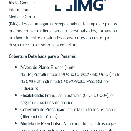
Visão Geral:
O
International
Medical Group
(IMG) oferece uma gama excepcionalmente ampla de planos
que podem ser meticulosamente personalizados, tornando-o
um favorito entre expatriados conscientes do custo que
desejam controle sobre sua cobertura.
Cobertura Detalhada para o Panamá:
Níveis de Plano:
Bronze (limite
de 1M),Prata(limitede1
M
),
P
r
a
t
a
(
l
imi
t
e
d
e
5M), Ouro (limite
de 5M),Platina(limitede5
M
),
Pl
a
t
ina
(
l
imi
t
e
d
e
8M por
indivíduo)
Flexibilidade:
Franquias ajustáveis (0–0–5.000+), co-
seguro e máximos de apólice
Cobertura de Prescrição:
Incluída em todos os planos
(diferenciador único)
Modelo de Reembolso:
A maioria dos sinistros exige
pagamento antecipado e submissão para reembolso