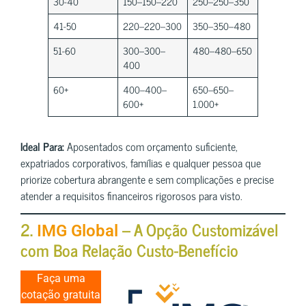
30-40
150–150–220
250–250–350
41-50
220–220–300
350–350–480
51-60
300–300–
480–480–650
400
60+
400–400–
650–650–
600+
1.000+
Ideal Para:
Aposentados com orçamento suficiente,
expatriados corporativos, famílias e qualquer pessoa que
priorize cobertura abrangente e sem complicações e precise
atender a requisitos financeiros rigorosos para visto.
2.
– A Opção Customizável
IMG Global
com Boa Relação Custo-Benefício
Faça uma
cotação gratuita