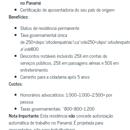
no Panamá
Certificação de aposentadoria do seu país de origem
Benefícios:
Status de residência permanente
Taxa governamental única
de 250+depoˊsitoderepatriac\ca~ode250+
d
e
p
o
ˊ
s
i
t
o
d
ere
p
a
t
r
a
~
o
d
e
800
Descontos notáveis incluindo 25% em contas de
serviços públicos, 25% em passagens aéreas e 50% em
entretenimento
Caminho para a cidadania após 5 anos
Custos:
Honorários advocatícios: 1.000–1.000–2.500+ por
pessoa
Taxas governamentais: ~800−800−1.200
Nota Importante:
Esta residência
não
concede autorização
automática de trabalho no Panamá. É projetada para
aposentados, não para trabalhadores.