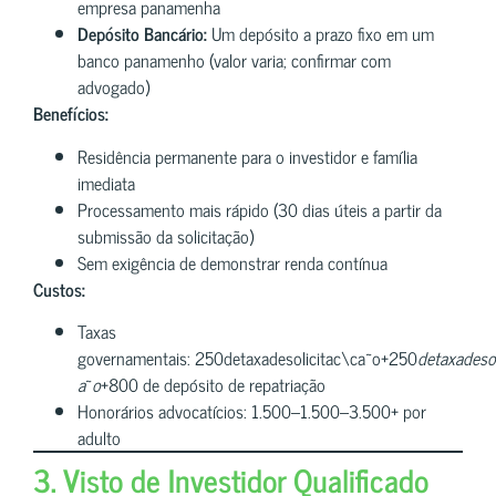
empresa panamenha
Depósito Bancário:
Um depósito a prazo fixo em um
banco panamenho (valor varia; confirmar com
advogado)
Benefícios:
Residência permanente para o investidor e família
imediata
Processamento mais rápido (30 dias úteis a partir da
submissão da solicitação)
Sem exigência de demonstrar renda contínua
Custos:
Taxas
governamentais: 250detaxadesolicitac\ca~o+250
d
e
t
a
x
a
d
eso
a
~
o
+800 de depósito de repatriação
Honorários advocatícios: 1.500–1.500–3.500+ por
adulto
3. Visto de Investidor Qualificado