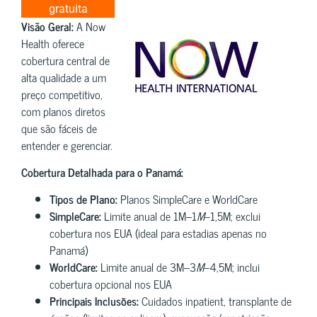
gratuita
Visão Geral:
A Now
Health oferece
cobertura central de
alta qualidade a um
preço competitivo,
com planos diretos
que são fáceis de
entender e gerenciar.
Cobertura Detalhada para o Panamá:
Tipos de Plano:
Planos SimpleCare e WorldCare
SimpleCare:
Limite anual de 1M–1
M
–1,5M; exclui
cobertura nos EUA (ideal para estadias apenas no
Panamá)
WorldCare:
Limite anual de 3M–3
M
–4,5M; inclui
cobertura opcional nos EUA
Principais Inclusões:
Cuidados inpatient, transplante de