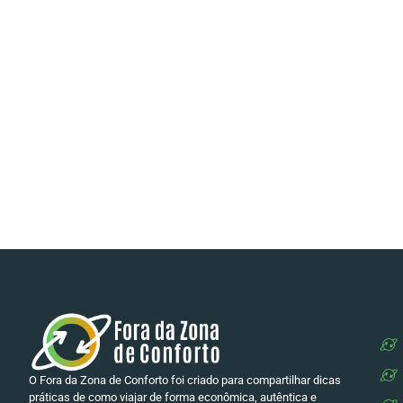
O Fora da Zona de Conforto foi criado para compartilhar dicas
práticas de como viajar de forma econômica, autêntica e