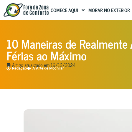
COMECE AQUI
MORAR NO EXTERIOR
10 Maneiras de Realmente 
Férias ao Máximo
Artigo atualizado em
19/12/2024
Redação
A Arte de Mochilar