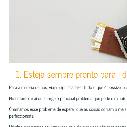
1. Esteja sempre pronto para li
Para a maioria de nós, viajar significa fazer tudo o que é possível e
No entanto, é aí que surge o principal problema que pode diminuir t
Chamamos esse problema de esperar que as coisas corram o mais 
perfeccionista.
Há algo que precisa ser lembrado que diz que você não tem contro