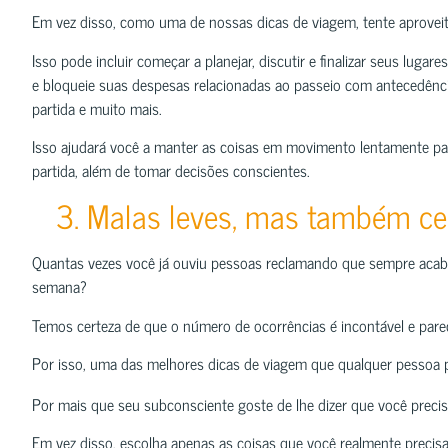
Em vez disso, como uma de nossas dicas de viagem, tente aproveita
Isso pode incluir começar a planejar, discutir e finalizar seus lugar
e bloqueie suas despesas relacionadas ao passeio com antecedênci
partida e muito mais.
Isso ajudará você a manter as coisas em movimento lentamente pa
partida, além de tomar decisões conscientes.
3. Malas leves, mas também cer
Quantas vezes você já ouviu pessoas reclamando que sempre aca
semana?
Temos certeza de que o número de ocorrências é incontável e pare
Por isso, uma das melhores dicas de viagem que qualquer pessoa 
Por mais que seu subconsciente goste de lhe dizer que você precis
Em vez disso, escolha apenas as coisas que você realmente precis