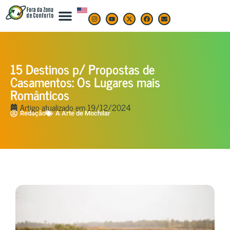
15 Destinos p/ Propostas de
Casamentos: Os Lugares mais
Românticos
Artigo atualizado em
19/12/2024
Redação
A Arte de Mochilar