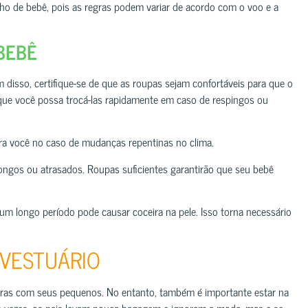
inho de bebê, pois as regras podem variar de acordo com o voo e a
BEBÊ
 disso, certifique-se de que as roupas sejam confortáveis para que o
que você possa trocá-las rapidamente em caso de respingos ou
ra você no caso de mudanças repentinas no clima.
ongos ou atrasados. Roupas suficientes garantirão que seu bebê
um longo período pode causar coceira na pele. Isso torna necessário
 VESTUÁRIO
turas com seus pequenos. No entanto, também é importante estar na
 vezes, os pais levam pouca bagagem e ignoram a moda, mas e se