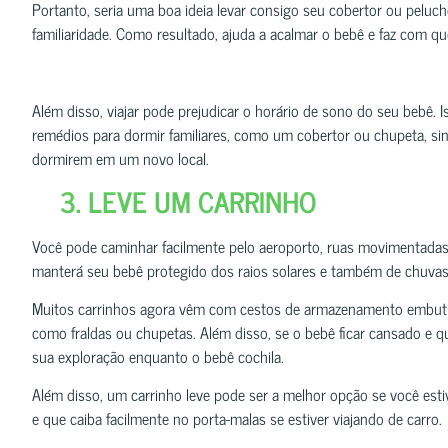
Portanto, seria uma boa ideia levar consigo seu cobertor ou peluc
familiaridade. Como resultado, ajuda a acalmar o bebê e faz com que
Além disso, viajar pode prejudicar o horário de sono do seu bebê. I
remédios para dormir familiares, como um cobertor ou chupeta, sinal
dormirem em um novo local.
3. LEVE UM CARRINHO
Você pode caminhar facilmente pelo aeroporto, ruas movimentadas 
manterá seu bebê protegido dos raios solares e também de chuvas
Muitos carrinhos agora vêm com cestos de armazenamento embutido
como fraldas ou chupetas. Além disso, se o bebê ficar cansado e qu
sua exploração enquanto o bebê cochila.
Além disso, um carrinho leve pode ser a melhor opção se você est
e que caiba facilmente no porta-malas se estiver viajando de carro.