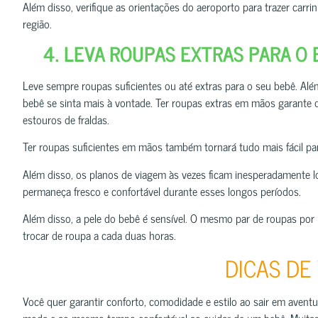
Além disso, verifique as orientações do aeroporto para trazer carr
região.
4. LEVA ROUPAS EXTRAS PARA O 
Leve sempre roupas suficientes ou até extras para o seu bebê. Além
bebê se sinta mais à vontade. Ter roupas extras em mãos garante 
estouros de fraldas.
Ter roupas suficientes em mãos também tornará tudo mais fácil pa
Além disso, os planos de viagem às vezes ficam inesperadamente l
permaneça fresco e confortável durante esses longos períodos.
Além disso, a pele do bebê é sensível. O mesmo par de roupas por 
trocar de roupa a cada duas horas.
DICAS DE
Você quer garantir conforto, comodidade e estilo ao sair em aven
moda e ao mesmo tempo confortável ao cuidar de um bebê. Muitas