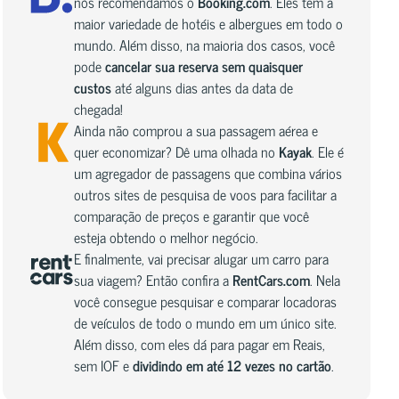
nós recomendamos o
Booking.com
. Eles têm a
maior variedade de hotéis e albergues em todo o
mundo. Além disso, na maioria dos casos, você
pode
cancelar sua reserva sem quaisquer
custos
até alguns dias antes da data de
chegada!
Ainda não comprou a sua passagem aérea e
quer economizar? Dê uma olhada no
Kayak
. Ele é
um agregador de passagens que combina vários
outros sites de pesquisa de voos para facilitar a
comparação de preços e garantir que você
esteja obtendo o melhor negócio.
E finalmente, vai precisar alugar um carro para
sua viagem? Então confira a
RentCars.com
. Nela
você consegue pesquisar e comparar locadoras
de veículos de todo o mundo em um único site.
Além disso, com eles dá para pagar em Reais,
sem IOF e
dividindo em até 12 vezes no cartão
.