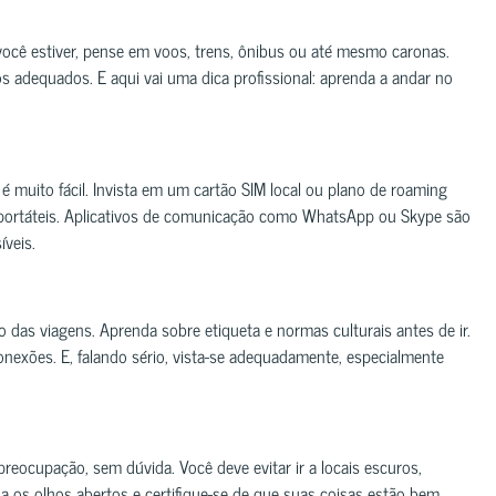
ocê estiver, pense em voos, trens, ônibus ou até mesmo caronas.
s adequados. E aqui vai uma dica profissional: aprenda a andar no
é muito fácil. Invista em um cartão SIM local ou plano de roaming
Fi portáteis. Aplicativos de comunicação como WhatsApp ou Skype são
íveis.
 das viagens. Aprenda sobre etiqueta e normas culturais antes de ir.
nexões. E, falando sério, vista-se adequadamente, especialmente
reocupação, sem dúvida. Você deve evitar ir a locais escuros,
a os olhos abertos e certifique-se de que suas coisas estão bem