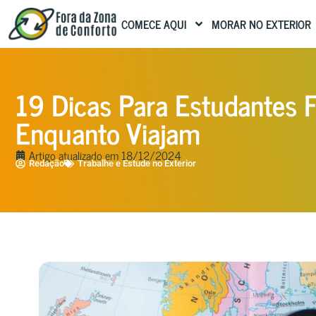
COMECE AQUI
MORAR NO EXTERIOR
19 Dicas Para Estudantes F
Enquanto Viajam
Artigo atualizado em
18/12/2024
Redação
Trabalhe e Estude no Exterior