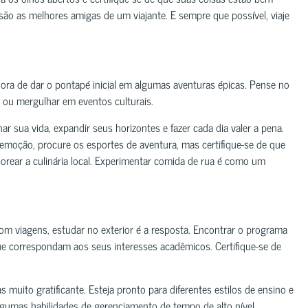
são as melhores amigas de um viajante. E sempre que possível, viaje
ora de dar o pontapé inicial em algumas aventuras épicas. Pense no
a ou mergulhar em eventos culturais.
r sua vida, expandir seus horizontes e fazer cada dia valer a pena.
emoção, procure os esportes de aventura, mas certifique-se de que
orear a culinária local. Experimentar comida de rua é como um
m viagens, estudar no exterior é a resposta. Encontrar o programa
que correspondam aos seus interesses acadêmicos. Certifique-se de
uito gratificante. Esteja pronto para diferentes estilos de ensino e
algumas habilidades de gerenciamento de tempo de alto nível,