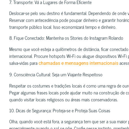
7. Transporte: Vá a Lugares de Forma Eficiente
Deslocar-se pelo seu destino é fundamental. Dependendo de onde v
Reservar com antecedência pode poupar dinheiro e garantir horário
transporte público local. Isso economizará tempo e dinheiro.
8. Fique Conectado: Mantenha os Stories do Instagram Rolando
Mesmo que você esteja a quilômetros de distância, ficar conectado 
internacional. Procure hotspots Wi-Fi ou alugue dispositivos Wi-
salva-vidas para
acess
chamadas e mensagens internacionais
9. Consciência Cultural: Seja um Viajante Respeitoso
Respeitar os costumes e tradições locais é como uma regra de ouro
Pegar algumas frases locais pode ajudar muito na construção de co
quando visitar locais religiosos ou áreas mais conservadoras.
10. Dicas de Segurança: Proteja-se e Proteja Suas Coisas
Olha, quando você está fora, a segurança tem que ser a sua maior p
especialmente quando o sol se põe. Confie nesse instinto, mantenh