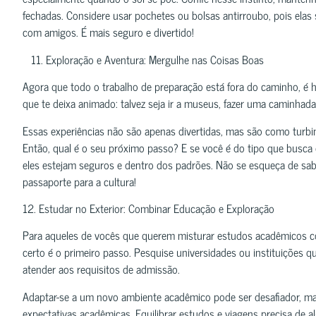
fechadas. Considere usar pochetes ou bolsas antirroubo, pois elas 
com amigos. É mais seguro e divertido!
11. Exploração e Aventura: Mergulhe nas Coisas Boas
Agora que todo o trabalho de preparação está fora do caminho, é h
que te deixa animado: talvez seja ir a museus, fazer uma caminhad
Essas experiências não são apenas divertidas, mas são como turbina
Então, qual é o seu próximo passo? E se você é do tipo que busca 
eles estejam seguros e dentro dos padrões. Não se esqueça de sab
passaporte para a cultura!
12. Estudar no Exterior: Combinar Educação e Exploração
Para aqueles de vocês que querem misturar estudos acadêmicos co
certo é o primeiro passo. Pesquise universidades ou instituições 
atender aos requisitos de admissão.
Adaptar-se a um novo ambiente acadêmico pode ser desafiador, mas m
expectativas acadêmicas. Equilibrar estudos e viagens precisa de 