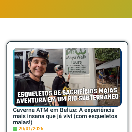
Caverna ATM em Belize: A experiência
mais insana que já vivi (com esqueletos
maias!)
20/01/2026