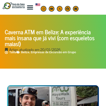
Caverna ATM em Belize: A experiência
mais insana que já vivi (com esqueletos
maias!)
Artigo atualizado em
20/01/2026
,
Talita
Belize
Empresas de Excursão em Grupo