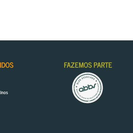
IDOS
FAZEMOS PARTE
inos