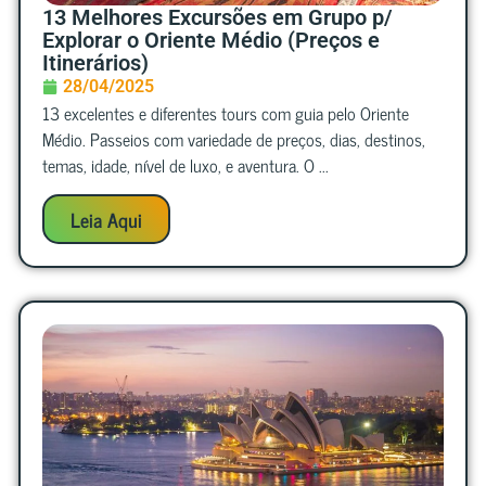
13 Melhores Excursões em Grupo p/
Explorar o Oriente Médio (Preços e
Itinerários)
28/04/2025
13 excelentes e diferentes tours com guia pelo Oriente
Médio. Passeios com variedade de preços, dias, destinos,
temas, idade, nível de luxo, e aventura. O ...
Leia Aqui