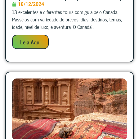
18/12/2024
13 excelentes e diferentes tours com guia pelo Canadá.
Passeios com variedade de preços, dias, destinos, temas,
idade, nível de luxo, e aventura. O Canadá ...
Leia Aqui