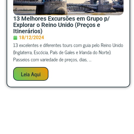
13 Melhores Excursões em Grupo p/
Explorar o Reino Unido (Preços e
Itinerários)
18/12/2024
13 excelentes e diferentes tours com guia pelo Reino Unido
(Inglaterra, Escócia, País de Gales e Irlanda do Norte).
Passeios com variedade de preços, dias, ...
Leia Aqui