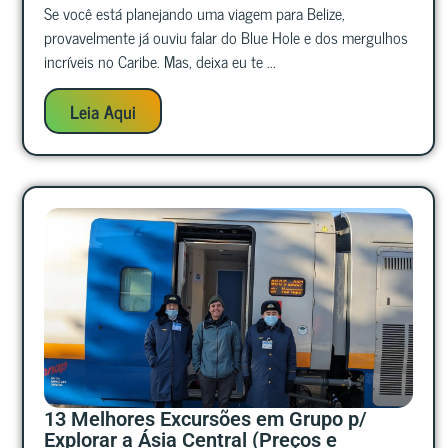
Se você está planejando uma viagem para Belize,
provavelmente já ouviu falar do Blue Hole e dos mergulhos
incríveis no Caribe. Mas, deixa eu te ...
Leia Aqui
13 Melhores Excursões em Grupo p/
Explorar a Ásia Central (Preços e