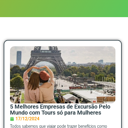
5 Melhores Empresas de Excursão Pelo
Mundo com Tours só para Mulheres
17/12/2024
Todos sabemos que viajar pode trazer benefícios como