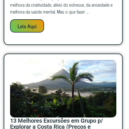
melhora da criatividade, alívio do estresse, da ansiedade e
melhora da saúde mental. Mas o que fazer ...
Leia Aqui
13 Melhores Excursões em Grupo p/
Explorar a Costa Rica (Preços e