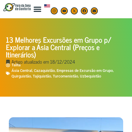
13 Melhores Excursões em Grupo p/
Explorar a Ásia Central (Preços e
Itinerários)
Artigo atualizado em
18/12/2024
Talita
,
,
,
Ásia Central
Cazaquistão
Empresas de Excursão em Grupo
,
,
,
Quirguistão
Tajiquistão
Turcomenistão
Uzbequistão