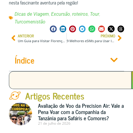
nesta fascinante aventura pela região!
,
,
,
,
Dicas de Viagem
Excursão
roteiros
Tour
Turcomenistão
ANTERIOR
PRÓXIMO
Um Guia para Visitar Florença, na Itália, pela Primeira Vez
9 Melhores eSIMs para Usar Internet na Coreia do Sul | Mais Baratos Também!
Índice
Artigos Recentes
Avaliação de Voo da Precision Air: Vale a
Pena Voar com a Companhia da
Tanzânia para Safáris e Comores?
21 de julho de 2026