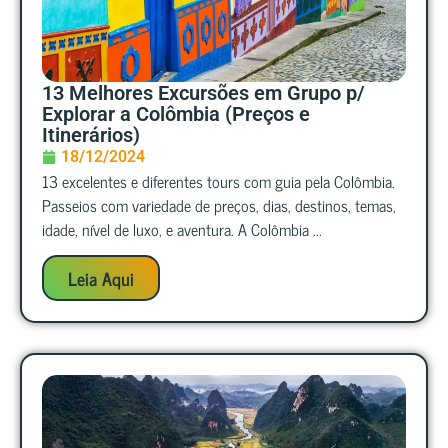
13 Melhores Excursões em Grupo p/
Explorar a Colômbia (Preços e
Itinerários)
18/12/2024
13 excelentes e diferentes tours com guia pela Colômbia.
Passeios com variedade de preços, dias, destinos, temas,
idade, nível de luxo, e aventura. A Colômbia ...
Leia Aqui