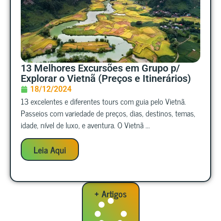
13 Melhores Excursões em Grupo p/
Explorar o Vietnã (Preços e Itinerários)
18/12/2024
13 excelentes e diferentes tours com guia pelo Vietnã.
Passeios com variedade de preços, dias, destinos, temas,
idade, nível de luxo, e aventura. O Vietnã ...
Leia Aqui
+ Artigos