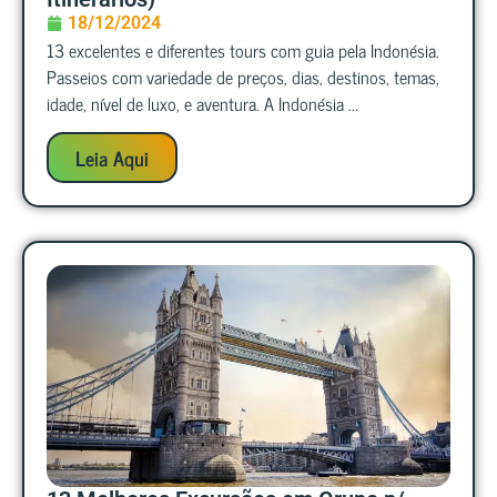
18/12/2024
13 excelentes e diferentes tours com guia pela Indonésia.
Passeios com variedade de preços, dias, destinos, temas,
idade, nível de luxo, e aventura. A Indonésia ...
Leia Aqui