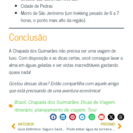
Cidade de Pedras
Morro de São Jerônimo (um trekking pesado de 6 a 7
horas, o ponto mais alto da região).
Conclusão
A Chapada dos Guimarães não precisa ser uma viagem de
luxo. Com disposição e as dicas certas, você consegue lavar a
alma em águas geladas e ver vistas inacreditáveis gastando
quase nada!
Gostou dessas dicas? Então compartilha com aquele amigo
que está precisando de uma aventura econômica!
,
,
,
Brasil
Chapada dos Guimarães
Dicas de Viagem
,
,
itinerário
planejamento de viagem
Tour
ANTERIOR
PRÓXIMO
Guia Definitivo: Seguro Saúde e Imigração para Expatriados na Itália (ideal p/ Brasileiros)
Pode beber água da torneira na Nicarágua? Minha experiência real!