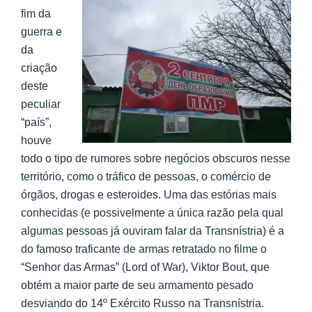
fim da
guerra e
da
criação
deste
peculiar
“país”,
houve
todo o tipo de rumores sobre negócios obscuros nesse
território, como o tráfico de pessoas, o comércio de
órgãos, drogas e esteroides. Uma das estórias mais
conhecidas (e possivelmente a única razão pela qual
algumas pessoas já ouviram falar da Transnístria) é a
do famoso traficante de armas retratado no filme o
“Senhor das Armas” (Lord of War), Viktor Bout, que
obtém a maior parte de seu armamento pesado
desviando do 14º Exército Russo na Transnístria.