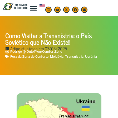
Como Visitar a Transnístria: o País
Soviético que Não Existe!!
Artigo atualizado em
07/05/2025
Rodrigo @ OutofYourComfortZone
,
,
,
Fora da Zona de Conforto
Moldávia
Transnístria
Ucrânia