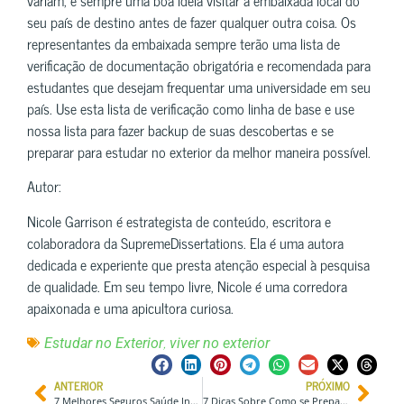
variam, é sempre uma boa ideia visitar a embaixada local do
seu país de destino antes de fazer qualquer outra coisa. Os
representantes da embaixada sempre terão uma lista de
verificação de documentação obrigatória e recomendada para
estudantes que desejam frequentar uma universidade em seu
país. Use esta lista de verificação como linha de base e use
nossa lista para fazer backup de suas descobertas e se
preparar para estudar no exterior da melhor maneira possível.
Autor:
Nicole Garrison é estrategista de conteúdo, escritora e
colaboradora da SupremeDissertations. Ela é uma autora
dedicada e experiente que presta atenção especial à pesquisa
de qualidade. Em seu tempo livre, Nicole é uma corredora
apaixonada e uma apicultora curiosa.
,
Estudar no Exterior
viver no exterior
ANTERIOR
PRÓXIMO
7 Melhores Seguros Saúde Internacional para Estudantes na China
7 Dicas Sobre Como se Preparar para sua Viagem à África