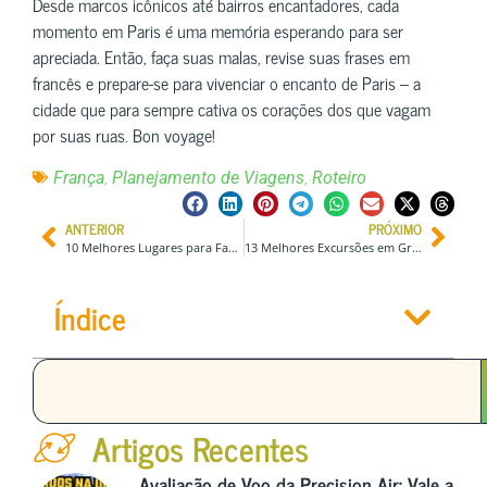
Desde marcos icônicos até bairros encantadores, cada
momento em Paris é uma memória esperando para ser
apreciada. Então, faça suas malas, revise suas frases em
francês e prepare-se para vivenciar o encanto de Paris – a
cidade que para sempre cativa os corações dos que vagam
por suas ruas. Bon voyage!
,
,
França
Planejamento de Viagens
Roteiro
ANTERIOR
PRÓXIMO
10 Melhores Lugares para Famílias em Dubai, Emirados Árabes Unidos
13 Melhores Excursões em Grupo p/ Explorar a Índia (Preços e Itinerários)
Índice
Artigos Recentes
Avaliação de Voo da Precision Air: Vale a