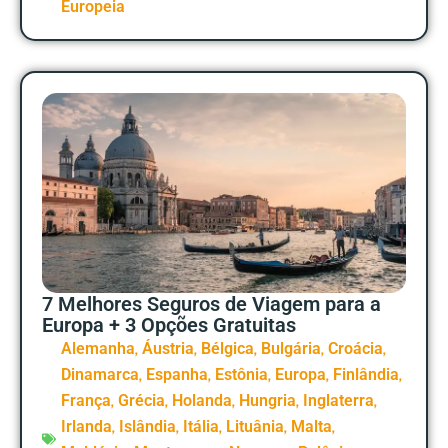
Europeia
7 Melhores Seguros de Viagem para a
Europa + 3 Opções Gratuitas
,
,
,
,
,
Alemanha
Áustria
Bélgica
Bulgária
Croácia
,
,
,
,
,
Dinamarca
Espanha
Estônia
Europa
Finlândia
,
,
,
,
,
França
Grécia
Holanda
Hungria
Inglaterra
,
,
,
,
,
Irlanda
Islândia
Itália
Lituânia
Malta