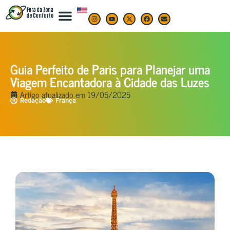
Guia Perfeito de Paris para Planejar uma
Viagem Encantadora à Cidade das Luzes
Artigo atualizado em
19/05/2025
Redação
França