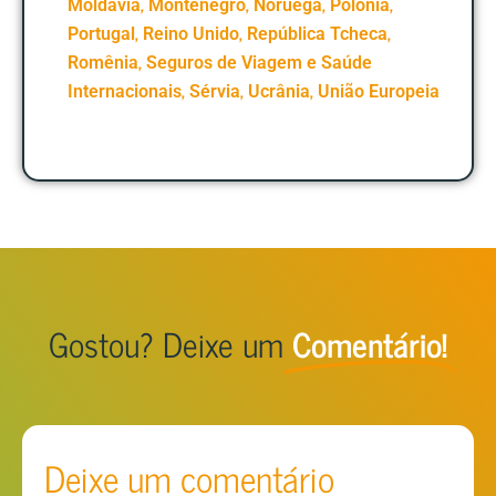
,
,
,
,
Moldávia
Montenegro
Noruega
Polônia
,
,
,
Portugal
Reino Unido
República Tcheca
,
Romênia
Seguros de Viagem e Saúde
,
,
,
Internacionais
Sérvia
Ucrânia
União Europeia
Gostou? Deixe um
Comentário!
Deixe um comentário