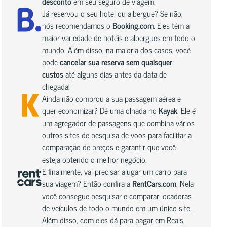
desconto
em seu seguro de viagem.
Já reservou o seu hotel ou albergue? Se não,
nós recomendamos o
Booking.com
. Eles têm a
maior variedade de hotéis e albergues em todo o
mundo. Além disso, na maioria dos casos, você
pode
cancelar sua reserva sem quaisquer
custos
até alguns dias antes da data de
chegada!
Ainda não comprou a sua passagem aérea e
quer economizar? Dê uma olhada no
Kayak
. Ele é
um agregador de passagens que combina vários
outros sites de pesquisa de voos para facilitar a
comparação de preços e garantir que você
esteja obtendo o melhor negócio.
E finalmente, vai precisar alugar um carro para
sua viagem? Então confira a
RentCars.com
. Nela
você consegue pesquisar e comparar locadoras
de veículos de todo o mundo em um único site.
Além disso, com eles dá para pagar em Reais,