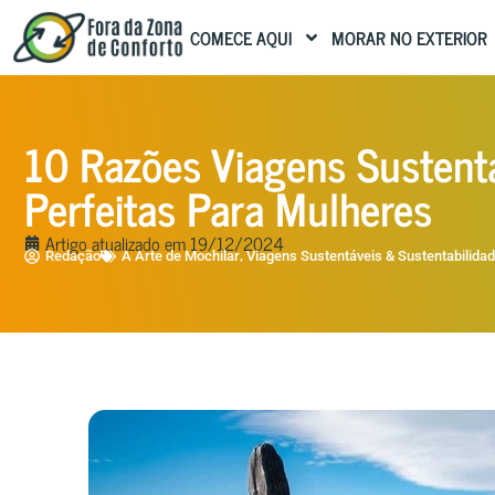
COMECE AQUI
MORAR NO EXTERIOR
10 Razões Viagens Sustentáv
Perfeitas Para Mulheres
Artigo atualizado em
19/12/2024
,
Redação
A Arte de Mochilar
Viagens Sustentáveis & Sustentabilida