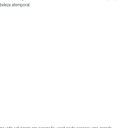
eleza atemporal.
uma vida selvagem em expansão, você pode esperar uma grande