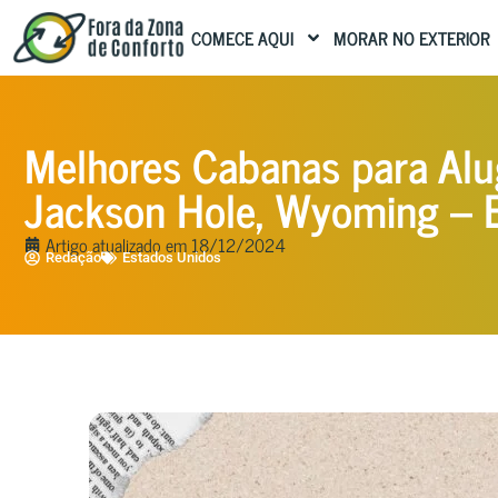
COMECE AQUI
MORAR NO EXTERIOR
Melhores Cabanas para Al
Jackson Hole, Wyoming –
Artigo atualizado em
18/12/2024
Redação
Estados Unidos