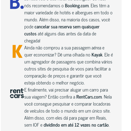
nós recomendamos o
Booking.com
. Eles têm a
maior variedade de hotéis e albergues em todo o
mundo. Além disso, na maioria dos casos, você
pode
cancelar sua reserva sem quaisquer
custos
até alguns dias antes da data de
chegada!
Ainda não comprou a sua passagem aérea e
quer economizar? Dê uma olhada no
Kayak
. Ele é
um agregador de passagens que combina vários
outros sites de pesquisa de voos para facilitar a
comparação de preços e garantir que você
esteja obtendo o melhor negócio.
E finalmente, vai precisar alugar um carro para
sua viagem? Então confira a
RentCars.com
. Nela
você consegue pesquisar e comparar locadoras
de veículos de todo o mundo em um único site.
Além disso, com eles dá para pagar em Reais,
sem IOF e
dividindo em até 12 vezes no cartão
.