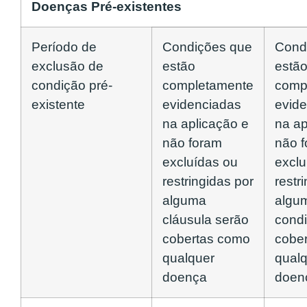
Doenças Pré-existentes
Período de
Condições que
Cond
exclusão de
estão
estã
condição pré-
completamente
comp
existente
evidenciadas
evid
na aplicação e
na ap
não foram
não 
excluídas ou
exclu
restringidas por
restr
alguma
algu
cláusula serão
cond
cobertas como
cobe
qualquer
qual
doença
doen