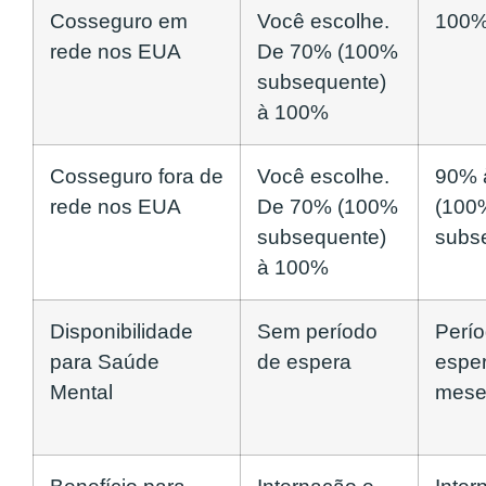
Cosseguro em
Você escolhe.
100
rede nos EUA
De 70% (100%
subsequente)
à 100%
Cosseguro fora de
Você escolhe.
90% 
rede nos EUA
De 70% (100%
(100
subsequente)
subs
à 100%
Disponibilidade
Sem período
Perí
para Saúde
de espera
espe
Mental
mese