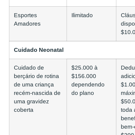
Esportes
Ilimitado
Cláu
Amadores
dispo
$10.
Cuidado Neonatal
Cuidado de
$25.000 à
Dedu
berçário de rotina
$156.000
adici
de uma criança
dependendo
$1.00
recém-nascida de
do plano
máxi
uma gravidez
$50.
coberta
toda 
benef
bem-