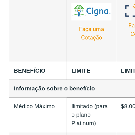
Fa
Faça uma
C
Cotação
BENEFÍCIO
LIMITE
LIMI
Informação sobre o benefício
Médico Máximo
Ilimitado (para
$8.0
o plano
Platinum)