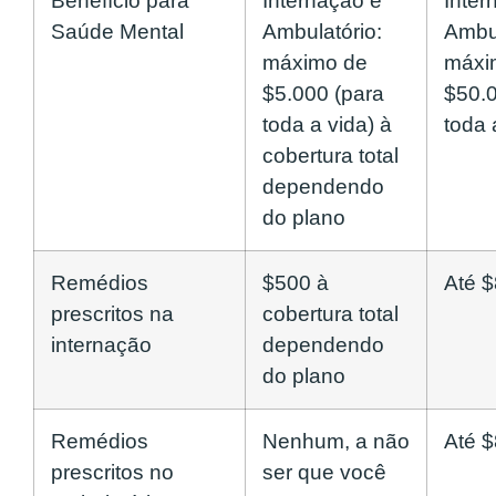
Benefício para
Internação e
Inter
Saúde Mental
Ambulatório:
Ambul
máximo de
máxi
$5.000 (para
$50.
toda a vida) à
toda 
cobertura total
dependendo
do plano
Remédios
$500 à
Até 
prescritos na
cobertura total
internação
dependendo
do plano
Remédios
Nenhum, a não
Até 
prescritos no
ser que você