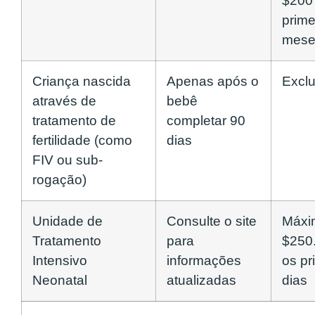
$200
prime
mese
Criança nascida
Apenas após o
Exclu
através de
bebê
tratamento de
completar 90
fertilidade (como
dias
FIV ou sub-
rogação)
Unidade de
Consulte o site
Máxi
Tratamento
para
$250
Intensivo
informações
os pr
Neonatal
atualizadas
dias