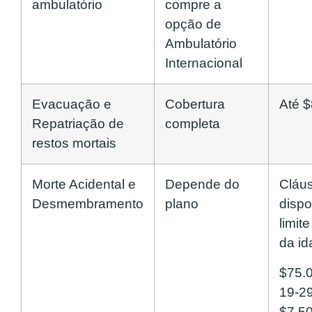
ambulatório
compre a
opção de
Ambulatório
Internacional
Evacuação e
Cobertura
Até 
Repatriação de
completa
restos mortais
Morte Acidental e
Depende do
Cláu
Desmembramento
plano
dispo
limit
da id
$75.
19-29
$7.5