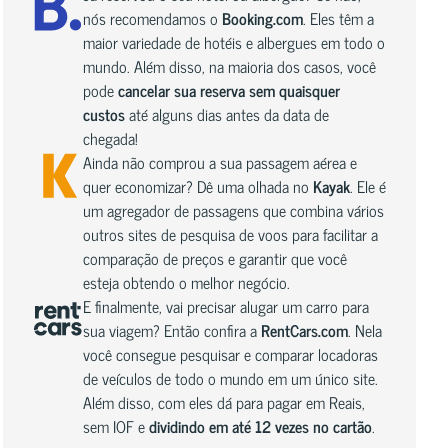
nós recomendamos o
Booking.com
. Eles têm a
maior variedade de hotéis e albergues em todo o
mundo. Além disso, na maioria dos casos, você
pode
cancelar sua reserva sem quaisquer
custos
até alguns dias antes da data de
chegada!
Ainda não comprou a sua passagem aérea e
quer economizar? Dê uma olhada no
Kayak
. Ele é
um agregador de passagens que combina vários
outros sites de pesquisa de voos para facilitar a
comparação de preços e garantir que você
esteja obtendo o melhor negócio.
E finalmente, vai precisar alugar um carro para
sua viagem? Então confira a
RentCars.com
. Nela
você consegue pesquisar e comparar locadoras
de veículos de todo o mundo em um único site.
Além disso, com eles dá para pagar em Reais,
sem IOF e
dividindo em até 12 vezes no cartão
.