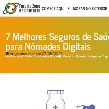
COMECE AQUI
MORAR NO EXTERIOR
7 Melhores Seguros de Saú
para Nômades Digitais
Artigo atualizado em
27/05/2025
,
Rodrigo @ OutofYourComfortZone
Morar no Exterior
Nômades Digit