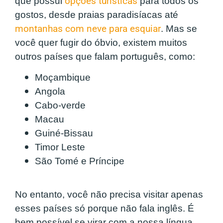
que possui
opções turísticas
para todos os
gostos, desde praias paradisíacas até
montanhas com neve para esquiar
. Mas se
você quer fugir do óbvio, existem muitos
outros países que falam português, como:
Moçambique
Angola
Cabo-verde
Macau
Guiné-Bissau
Timor Leste
São Tomé e Príncipe
No entanto, você não precisa visitar apenas
esses países só porque não fala inglês. É
bem possível se virar com a nossa língua