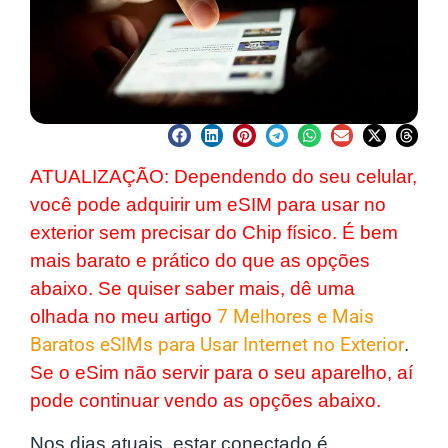
ATUALIZAÇÃO:
Dependendo do seu celular,
você pode adquirir um eSIM para usar no
exterior sem precisar do Chip físico. É bem
mais barato e prático do que as opções
abaixo. Se quiser saber mais, dê uma
olhada no meu artigo
7 Melhores e Mais
Baratos eSIMs para Usar Internet no Exterior
.
Se o eSim não servir para o seu aparelho, aí
pode continuar vendo as opções abaixo.
Nos dias atuais, estar conectado é