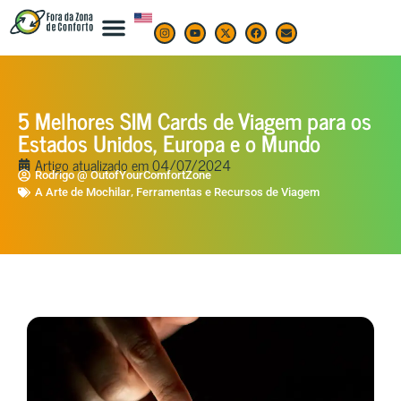
5 Melhores SIM Cards de Viagem para os
Estados Unidos, Europa e o Mundo
Artigo atualizado em
04/07/2024
Rodrigo @ OutofYourComfortZone
,
A Arte de Mochilar
Ferramentas e Recursos de Viagem