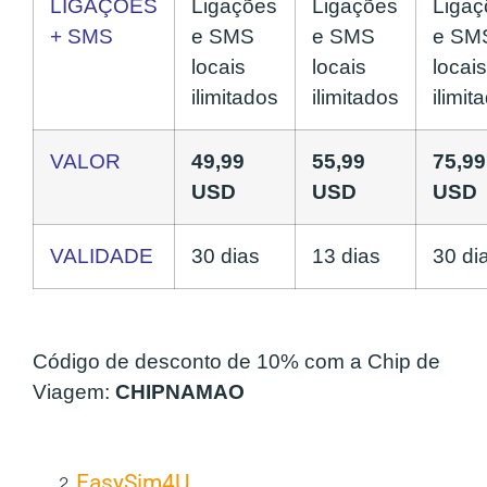
LIGAÇÕES
Ligações
Ligações
Ligaç
+ SMS
e SMS
e SMS
e SM
locais
locais
locais
ilimitados
ilimitados
ilimit
VALOR
49,99
55,99
75,99
USD
USD
USD
VALIDADE
30 dias
13 dias
30 di
Código de desconto de 10% com a Chip de
Viagem:
CHIPNAMAO
EasySim4U