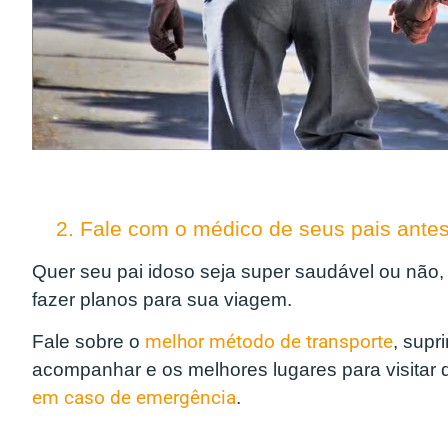
2. Fale com o médico de seus pais ante
Quer seu pai idoso seja super saudável ou não,
fazer planos para sua viagem.
Fale sobre o
melhor método de transporte
, supr
acompanhar e os melhores lugares para visitar
em caso de emergência
.