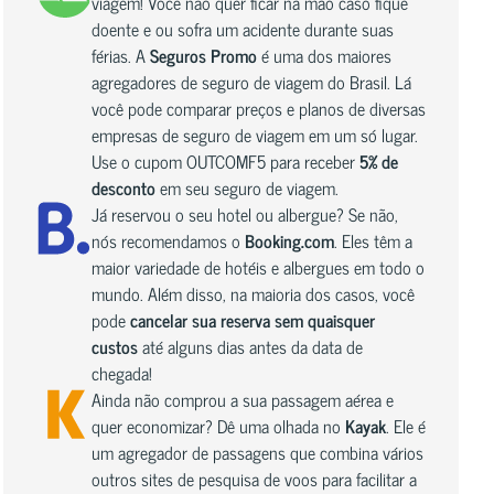
viagem! Você não quer ficar na mão caso fique
doente e ou sofra um acidente durante suas
férias. A
Seguros Promo
é uma dos maiores
agregadores de seguro de viagem do Brasil. Lá
você pode comparar preços e planos de diversas
empresas de seguro de viagem em um só lugar.
Use o cupom OUTCOMF5 para receber
5% de
desconto
em seu seguro de viagem.
Já reservou o seu hotel ou albergue? Se não,
nós recomendamos o
Booking.com
. Eles têm a
maior variedade de hotéis e albergues em todo o
mundo. Além disso, na maioria dos casos, você
pode
cancelar sua reserva sem quaisquer
custos
até alguns dias antes da data de
chegada!
Ainda não comprou a sua passagem aérea e
quer economizar? Dê uma olhada no
Kayak
. Ele é
um agregador de passagens que combina vários
outros sites de pesquisa de voos para facilitar a