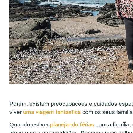
Porém, existem preocupações e cuidados espe
viver
uma viagem fantástica
com os seus familia
Quando estiver
planejando férias
com a família,
idoso e as suas condições. Pessoas mais velha