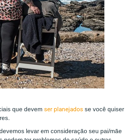
ciais que devem
ser planejados
se você quiser
res.
 devemos levar em consideração seu pai/mãe
s podem ter problemas de saúde e outras