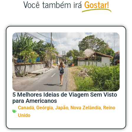
Você também irá
Gostar!
5 Melhores Ideias de Viagem Sem Visto
para Americanos
,
,
,
,
Canadá
Geórgia
Japão
Nova Zelândia
Reino
Unido