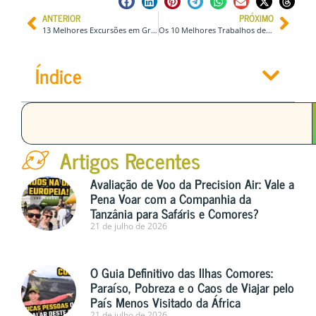
ANTERIOR
PRÓXIMO
13 Melhores Excursões em Grupo p/ Explorar o Noruega (Preços e Itinerários)
Os 10 Melhores Trabalhos de Nômade Digital para Amantes de Viagens
Índice
Artigos Recentes
Avaliação de Voo da Precision Air: Vale a
Pena Voar com a Companhia da
Tanzânia para Safáris e Comores?
21 de julho de 2026
O Guia Definitivo das Ilhas Comores:
Paraíso, Pobreza e o Caos de Viajar pelo
País Menos Visitado da África
21 de julho de 2026