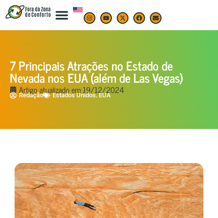
7 Principais Atrações no Estado de
Nevada nos EUA (além de Las Vegas)
Artigo atualizado em
19/12/2024
,
Redação
Estados Unidos
EUA