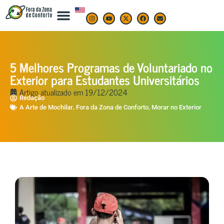
5 Melhores Programas de Voluntariado no
Exterior para Estudantes Universitários
Artigo atualizado em
19/12/2024
Redação
,
,
A Arte de Mochilar
Fora da Zona de Conforto
Morar no Exterior