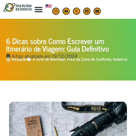
6 Dicas sobre Como Escrever um
Itinerário de Viagem: Guia Definitivo
Artigo atualizado em
19/12/2024
,
,
Redação
A Arte de Mochilar
Fora da Zona de Conforto
Roteiros