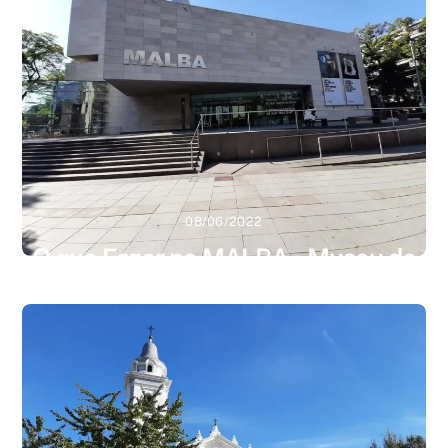
Melhores Bairros para ficar em Buenos Aires na minha
opinião e de muitos outros viajantes não é muito
divergente. Existem quatro regiões hoteleiras bem
definidas na cidade. Centro, Recoleta, Palermo e
Puerto Madero, mas eu ainda acrescentaria San
Telmo como uma alternativa para quem deseja uma
experiência […]
Leia mais
08/06/2022
O que Fazer no MALBA – Museu de
Arte Latino-Americana de Buenos
Aires
Last Updated on 10/04/2023 by Rodrigo Souza Se a
pergunta é o que fazer em Buenos Aires, a resposta
certamente é visitar alguns de seus museus, além de
bons restaurantes, teatros, etc… Mas vamos falar