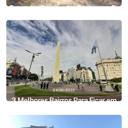
O que é o Campo dos Pastores – Os
primeiros que adoraram Jesus
Last Updated on 10/04/2023 by Rodrigo Souza A
aldeia árabe Beit-Sahur, localizada próxima de
Belém, em Israel, tem sido tradicionalmente
identificada como sendo o Campo dos Pastores
mencionado na bíblia. As passagens bíblicas
descrevem um grupo de pastores cuidando de seus
animais em um campo à noite. Um anjo apareceu aos
pastores e disse-lhes que […]
24/06/2022
Leia mais
3 Melhores Bairros Para Ficar em
Buenos Aires
Last Updated on 10/04/2023 by Rodrigo Souza Os