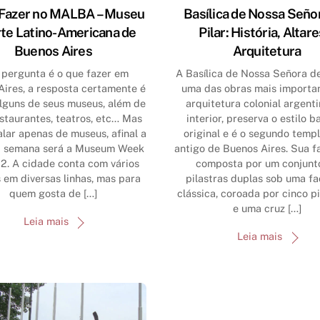
 Fazer no MALBA – Museu
Basílica de Nossa Seño
rte Latino-Americana de
Pilar: História, Altare
Buenos Aires
Arquitetura
 pergunta é o que fazer em
A Basílica de Nossa Señora del
Aires, a resposta certamente é
uma das obras mais importa
alguns de seus museus, além de
arquitetura colonial argenti
staurantes, teatros, etc… Mas
interior, preserva o estilo b
lar apenas de museus, afinal a
original e é o segundo temp
a semana será a Museum Week
antigo de Buenos Aires. Sua f
2. A cidade conta com vários
composta por um conjunt
 em diversas linhas, mas para
pilastras duplas sob uma f
quem gosta de […]
clássica, coroada por cinco p
e uma cruz […]
Leia mais
Leia mais