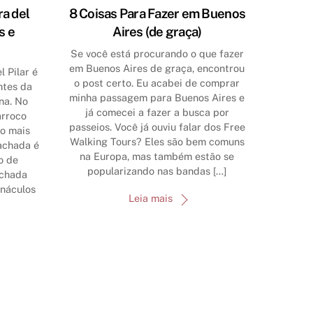
ra del
8 Coisas Para Fazer em Buenos
s e
Aires (de graça)
Se você está procurando o que fazer
em Buenos Aires de graça, encontrou
 Pilar é
o post certo. Eu acabei de comprar
ntes da
minha passagem para Buenos Aires e
na. No
já comecei a fazer a busca por
arroco
passeios. Você já ouviu falar dos Free
lo mais
Walking Tours? Eles são bem comuns
achada é
na Europa, mas também estão se
o de
popularizando nas bandas […]
achada
ináculos
Leia mais