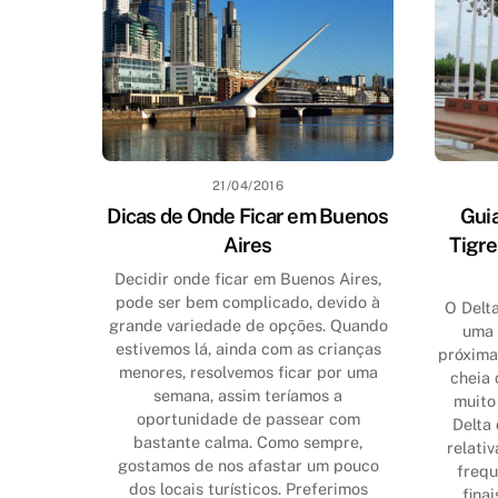
21/04/2016
Dicas de Onde Ficar em Buenos
Guia
Aires
Tigre
Decidir onde ficar em Buenos Aires,
pode ser bem complicado, devido à
O Delta
grande variedade de opções. Quando
uma 
estivemos lá, ainda com as crianças
próxima
menores, resolvemos ficar por uma
cheia 
semana, assim teríamos a
muito
oportunidade de passear com
Delta 
bastante calma. Como sempre,
relati
gostamos de nos afastar um pouco
frequ
dos locais turísticos. Preferimos
fina