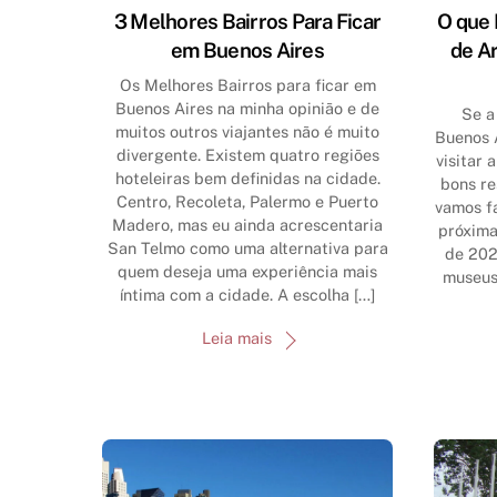
3 Melhores Bairros Para Ficar
O que
em Buenos Aires
de A
Os Melhores Bairros para ficar em
Buenos Aires na minha opinião e de
Se a
muitos outros viajantes não é muito
Buenos 
divergente. Existem quatro regiões
visitar 
hoteleiras bem definidas na cidade.
bons re
Centro, Recoleta, Palermo e Puerto
vamos fa
Madero, mas eu ainda acrescentaria
próxim
San Telmo como uma alternativa para
de 202
quem deseja uma experiência mais
museus
íntima com a cidade. A escolha […]
Leia mais