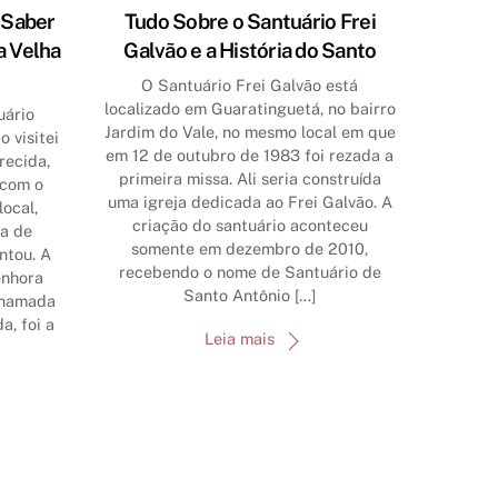
 Saber
Tudo Sobre o Santuário Frei
a Velha
Galvão e a História do Santo
O Santuário Frei Galvão está
localizado em Guaratinguetá, no bairro
uário
Jardim do Vale, no mesmo local em que
 visitei
em 12 de outubro de 1983 foi rezada a
recida,
primeira missa. Ali seria construída
 com o
uma igreja dedicada ao Frei Galvão. A
ocal,
criação do santuário aconteceu
ha de
somente em dezembro de 2010,
ntou. A
recebendo o nome de Santuário de
enhora
Santo Antônio […]
chamada
a, foi a
Leia mais