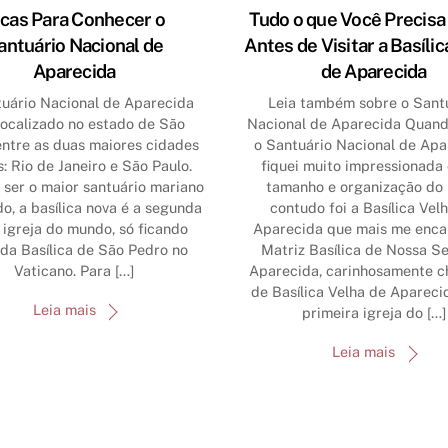
icas Para Conhecer o
Tudo o que Você Precisa
antuário Nacional de
Antes de Visitar a Basílic
Aparecida
de Aparecida
uário Nacional de Aparecida
Leia também sobre o Sant
localizado no estado de São
Nacional de Aparecida Quando
entre as duas maiores cidades
o Santuário Nacional de Apa
s: Rio de Janeiro e São Paulo.
fiquei muito impressionada
 ser o maior santuário mariano
tamanho e organização do l
o, a basílica nova é a segunda
contudo foi a Basílica Vel
 igreja do mundo, só ficando
Aparecida que mais me enca
 da Basílica de São Pedro no
Matriz Basílica de Nossa S
Vaticano. Para […]
Aparecida, carinhosamente 
de Basílica Velha de Aparecid
Leia mais
primeira igreja do […]
Leia mais