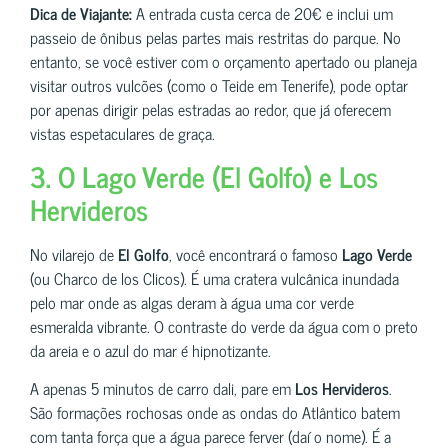
Dica de Viajante:
A entrada custa cerca de 20€ e inclui um
passeio de ônibus pelas partes mais restritas do parque. No
entanto, se você estiver com o orçamento apertado ou planeja
visitar outros vulcões (como o Teide em Tenerife), pode optar
por apenas dirigir pelas estradas ao redor, que já oferecem
vistas espetaculares de graça.
3. O Lago Verde (El Golfo) e Los
Hervideros
No vilarejo de
El Golfo
, você encontrará o famoso
Lago Verde
(ou Charco de los Clicos). É uma cratera vulcânica inundada
pelo mar onde as algas deram à água uma cor verde
esmeralda vibrante. O contraste do verde da água com o preto
da areia e o azul do mar é hipnotizante.
A apenas 5 minutos de carro dali, pare em
Los Hervideros
.
São formações rochosas onde as ondas do Atlântico batem
com tanta força que a água parece ferver (daí o nome). É a