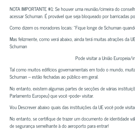
NOTA IMPORTANTE #1: Se houver uma reunião/cimeira do conselho 
acessar Schuman. É provável que seja bloqueado por barricadas pol
Como dizem os moradores locais: “Fique longe de Schuman quando o
Mas felizmente, como verá abaixo, ainda terá muitas atrações da UE 
Schuman
Pode visitar a União Europeia/i
Tal como muitos edifícios governamentais em todo o mundo, muitas
Schuman – estão fechadas ao público em geral.
No entanto, existem algumas partes de secções de várias instituiç
Parlamento Europeu) que você *pode* visitar.
Vou Descrever abaixo quais das instituições da UE você pode visita
No entanto, se certifique de trazer um documento de identidade vá
de segurança semelhante à do aeroporto para entrar!