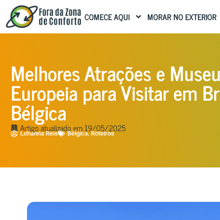
COMECE AQUI
MORAR NO EXTERIOR
Melhores Atrações e Museu
Europeia para Visitar em Br
Bélgica
Artigo atualizado em
19/05/2025
,
Lohanna Reis
Bélgica
Roteiros