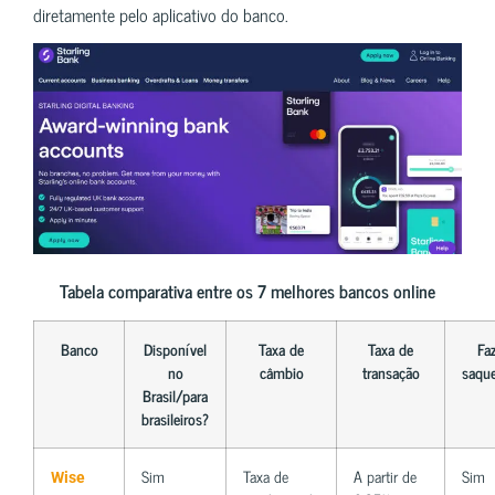
diretamente pelo aplicativo do banco.
Tabela comparativa entre os 7 melhores bancos online
Banco
Disponível
Taxa de
Taxa de
Fa
no
câmbio
transação
saqu
Brasil/para
brasileiros?
Sim
Taxa de
A partir de
Sim
Wise