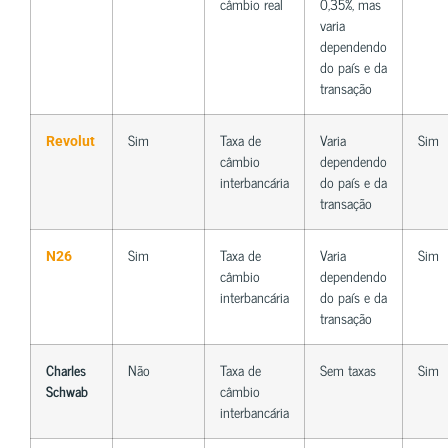
câmbio real
0,35%, mas
varia
dependendo
do país e da
transação
Sim
Taxa de
Varia
Sim
Revolut
câmbio
dependendo
interbancária
do país e da
transação
Sim
Taxa de
Varia
Sim
N26
câmbio
dependendo
interbancária
do país e da
transação
Charles
Não
Taxa de
Sem taxas
Sim
Schwab
câmbio
interbancária