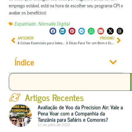
emprego estável, está na hora de escolher seu programa CPI e
avaliar os benefícios!
,
Expatriado
Nômade Digital
ANTERIOR
PRÓXIMO
8 Coisas Essenciais para Saber antes de Viajar para o Egito
6 Dicas Para Ter um Bom e Econômico Corte de Cabelo Em Uma Viagem Longa
Índice
Artigos Recentes
Avaliação de Voo da Precision Air: Vale a
Pena Voar com a Companhia da
Tanzânia para Safáris e Comores?
21 de julho de 2026