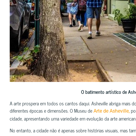
O batimento artístico de Ash
A arte prospera em todos os cantos daqui. Asheville abriga mais 
diferentes épocas e dimensões. O Museu de
por
Arte de Asheville,
cidade, apresentando uma variedade em evolução da arte americana 
No entanto, a cidade não é apenas sobre histórias visuais, mas t