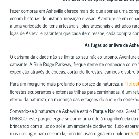
Fazer compras em Asheville oferece mais do que apenas uma compra
ecoam histórias de história, inovação e visão. Aventure-se em es
a uma variedade de itens artesanais, joias artesanais e achados r
lojas de Asheville garantem que cada item ressoe, cada compra co
As fugas ao ar livre de Ash
O carisma da cidade não se limita ao seu núcleo urbano. Aventur
cativante. A Blue Ridge Parkway, frequentemente conhecida como “
expedição através de épocas, cortando florestas, campos e sobr
Para um mergulho mais profundo no abraço da natureza, a
Flores
florestas exuberantes e extensas trilhas para caminhadas, é um refú
eterno da natureza, da mudança das estações do ano e da conexão
Somando-se à natureza de Asheville está o Parque Nacional Grea
UNESCO, este parque ergue-se como uma ode à magnificência da n
brincando com a luz do sol e um ambiente biodiverso, tudo esperan
mas um lugar para celebrá-la, uma inclusão digna em qualquer
vis