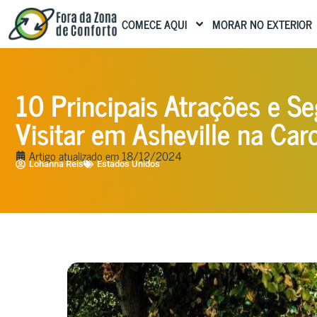
COMECE AQUI
MORAR NO EXTERIOR
10 Principais Atrações e S
Visitar em Asheville na Car
Artigo atualizado em
18/12/2024
Lohanna Reis
Estados Unidos