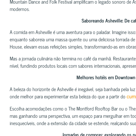
Mountain Dance and Folk Festival amplificam o legado sonoro de As
modernos.
Saboreando Asheville: De ca
A comida em Asheville é uma aventura para o paladar. Imagine iss
enquanto saboreia uma massa quente ou uma deliciosa torrada de 
House, elevam essas refeições simples, transformando-as em obras
Mas a jornada culinária não termina no café da manhã. Restaurant
nível, fundindo produtos locais com sabores internacionais, apres
Melhores hotéis em Downtown A
A beleza do horizonte de Asheville é inegável, seja banhada pela l
onde melhor para experimentar esta beleza do que a partir do
cume
Escolha acomodações como o The Montford Rooftop Bar ou o The S
mas ganhando uma perspectiva, um espaço para mergulhar em toda
inesquecíveis, onde a extensão da cidade se estende, realçando su
Jornadas de compras: explorando os pa