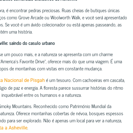
, é encontrar pedras preciosas. Ruas cheias de butiques únicas
paços como Grove Arcade ou Woolworth Walk, e você será apresentado
aros. Se você é um ávido colecionador ou está apenas passeando, as
ntém uma história.
eville: saindo do casulo urbano
e-se um pouco mais, e a natureza se apresenta com um charme
America’s Favorite Drive”, oferece mais do que uma viagem. É uma
e topos de montanhas com vistas em constante mudança.
é um tesouro. Com cachoeiras em cascata,
ta Nacional de Pisgah
gio de paz e energia. A floresta parece sussurrar histórias do ritmo
 inquebrável entre os humanos e a natureza.
t Smoky Mountains. Reconhecido como Património Mundial da
atureza. Oferece montanhas cobertas de névoa, bosques espessos
do para ser explorado. Não é apenas um local para ver a natureza,
.
ita a Asheville