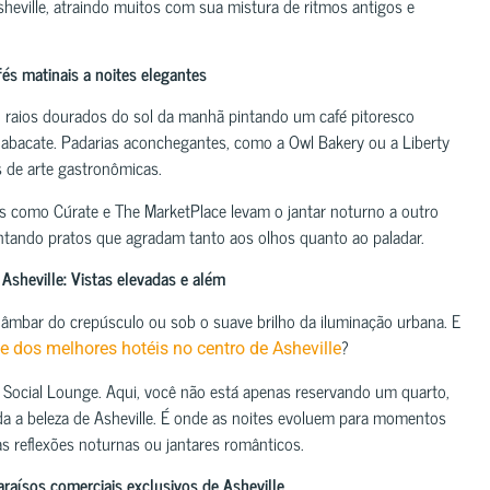
heville, atraindo muitos com sua mistura de ritmos antigos e
fés matinais a noites elegantes
o: raios dourados do sol da manhã pintando um café pitoresco
abacate. Padarias aconchegantes, como a Owl Bakery ou a Liberty
 de arte gastronômicas.
es como Cúrate e The MarketPlace levam o jantar noturno a outro
entando pratos que agradam tanto aos olhos quanto ao paladar.
sheville: Vistas elevadas e além
uz âmbar do crepúsculo ou sob o suave brilho da iluminação urbana. E
?
 dos melhores hotéis no centro de Asheville
ocial Lounge. Aqui, você não está apenas reservando um quarto,
 a beleza de Asheville. É onde as noites evoluem para momentos
as reflexões noturnas ou jantares românticos.
raísos comerciais exclusivos de Asheville