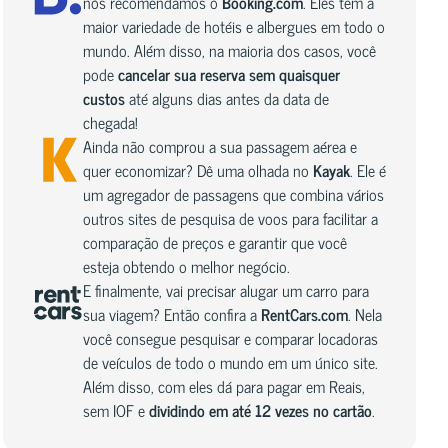
nós recomendamos o
Booking.com
. Eles têm a
maior variedade de hotéis e albergues em todo o
mundo. Além disso, na maioria dos casos, você
pode
cancelar sua reserva sem quaisquer
custos
até alguns dias antes da data de
chegada!
Ainda não comprou a sua passagem aérea e
quer economizar? Dê uma olhada no
Kayak
. Ele é
um agregador de passagens que combina vários
outros sites de pesquisa de voos para facilitar a
comparação de preços e garantir que você
esteja obtendo o melhor negócio.
E finalmente, vai precisar alugar um carro para
sua viagem? Então confira a
RentCars.com
. Nela
você consegue pesquisar e comparar locadoras
de veículos de todo o mundo em um único site.
Além disso, com eles dá para pagar em Reais,
sem IOF e
dividindo em até 12 vezes no cartão
.