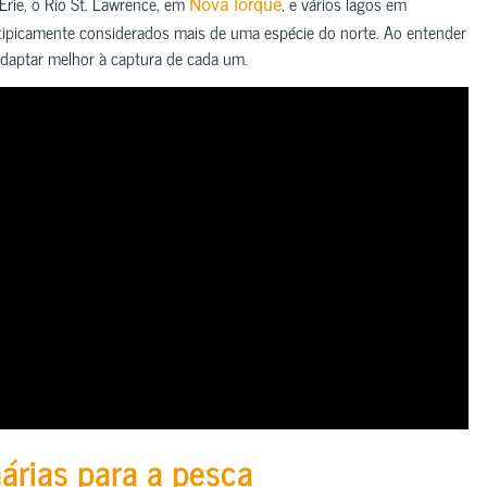
rie, o Rio St. Lawrence, em
, e vários lagos em
Nova Iorque
 tipicamente considerados mais de uma espécie do norte. Ao entender
adaptar melhor à captura de cada um.
árias para a pesca