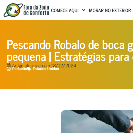
COMECE AQUI
MORAR NO EXTERIOR
Pescando Robalo de boca g
pequena | Estratégias para
Artigo atualizado em
18/12/2024
Redação
Estados Unidos