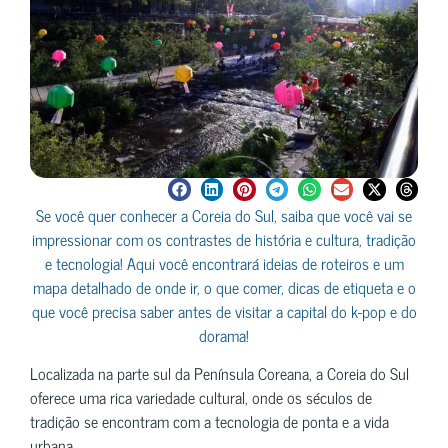
Se você quer conhecer a Coreia do Sul, saiba que você vai se
impressionar com os contrastes de história e cultura, tradição
e tecnologia! Aqui você encontrará ideias de roteiros e um
mapa detalhado de onde ir, o que comer, dicas de etiqueta e o
que você precisa saber antes de visitar a capital do k-pop e do
dorama!
Localizada na parte sul da Península Coreana, a Coreia do Sul
oferece uma rica variedade cultural, onde os séculos de
tradição se encontram com a tecnologia de ponta e a vida
urbana.