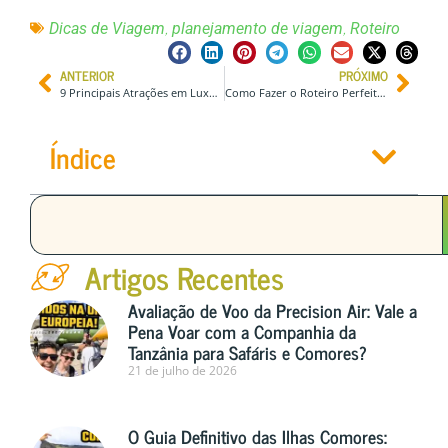
,
,
Dicas de Viagem
planejamento de viagem
Roteiro
ANTERIOR
PRÓXIMO
9 Principais Atrações em Luxemburgo Que Você Não Pode Perder! Eu Estive Lá!
Como Fazer o Roteiro Perfeito de 5, 7 ou 10 Dias na Estônia | Principais Cidades e Atrações
Índice
Artigos Recentes
Avaliação de Voo da Precision Air: Vale a
Pena Voar com a Companhia da
Tanzânia para Safáris e Comores?
21 de julho de 2026
O Guia Definitivo das Ilhas Comores: