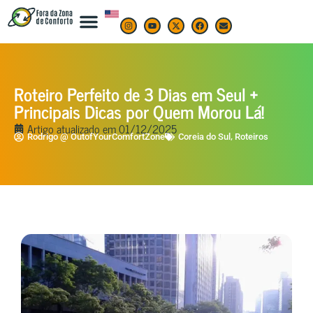
Roteiro Perfeito de 3 Dias em Seul +
Principais Dicas por Quem Morou Lá!
Artigo atualizado em
01/12/2025
,
Rodrigo @ OutofYourComfortZone
Coreia do Sul
Roteiros