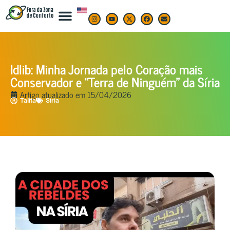
Idlib: Minha Jornada pelo Coração mais
Conservador e “Terra de Ninguém” da Síria
Artigo atualizado em
15/04/2026
Talita
Síria