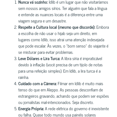
Nunca vá sozinho:
Idlib é um lugar que não visitaríamos
sem nossos amigos sírios. Ter alguém que fala a língua
e entende as nuances locais é a diferença entre uma
viagem segura e um desastre.
Respeite a Cultura local (mesmo que discorde):
Embora
a escolha de não usar o hijab seja um direito, em
lugares como Idlib, isso atrai uma atenção indesejada
que pode escalar. Às vezes, o “bom senso” do viajante é
se misturar para evitar problemas.
Leve Dólares e Lira Turca:
A libra síria é impraticável
devido à inflação (você precisa de um tijolo de notas
para uma refeição simples). Em Idlib, a lira turca é a
rainha.
Cuidado com a Câmera:
Filmar em Idlib é muito mais
tenso do que em Aleppo. As pessoas desconfiam de
estrangeiros gravando, achando que podem ser espiões
ou jornalistas mal-intencionados. Seja discreto.
Energia Própria:
A rede elétrica do governo é inexistente
ou falha. Quase todo mundo usa painéis solares