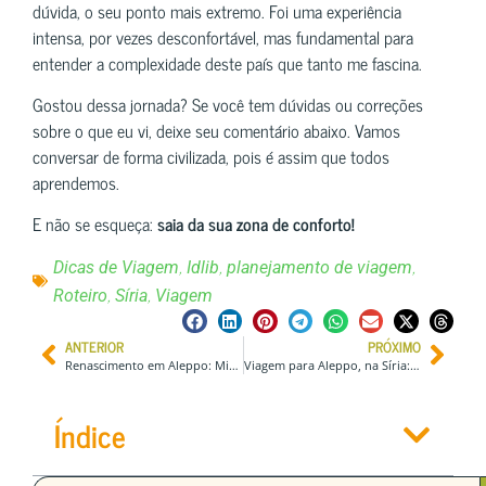
dúvida, o seu ponto mais extremo. Foi uma experiência
intensa, por vezes desconfortável, mas fundamental para
entender a complexidade deste país que tanto me fascina.
Gostou dessa jornada? Se você tem dúvidas ou correções
sobre o que eu vi, deixe seu comentário abaixo. Vamos
conversar de forma civilizada, pois é assim que todos
aprendemos.
E não se esqueça:
saia da sua zona de conforto!
,
,
,
Dicas de Viagem
Idlib
planejamento de viagem
,
,
Roteiro
Síria
Viagem
ANTERIOR
PRÓXIMO
Renascimento em Aleppo: Minha Experiência no Primeiro Desfile Militar da Nova Síria
Viagem para Aleppo, na Síria: Guia Completo sobre Segurança, História e a “Nova Síria”
Índice