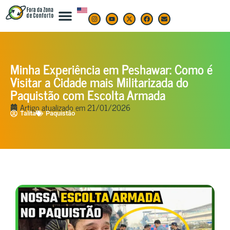
Minha Experiência em Peshawar: Como é
Visitar a Cidade mais Militarizada do
Paquistão com Escolta Armada
Artigo atualizado em
21/01/2026
Talita
Paquistão