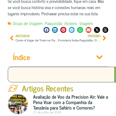
Se você busca conforto e previsibilidade, fique em casa. Mas
se você busca história viva e conexões humanas reais em
lugares improváveis, Peshawar precisa estar na sua lista.
,
,
,
Dicas de Viagem
Paquistão
Roteiro
Viagem
ANTERIOR
PRÓXIMO
Como é Viajar de Trem no Paquistão: Minha Jornada Épica entre Peshawar e Islamabad
Fronteira Índia-Paquistão: O “Fla-Flu” Nuclear que Você Precisa Assistir uma Vez na Vida
Índice
Artigos Recentes
Avaliação de Voo da Precision Air: Vale a
Pena Voar com a Companhia da
Tanzânia para Safáris e Comores?
21 de julho de 2026