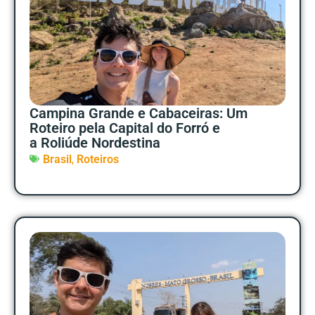
Campina Grande e Cabaceiras: Um
Roteiro pela Capital do Forró e
a Roliúde Nordestina
,
Brasil
Roteiros